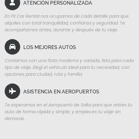
ATENCIÓN PERSONALIZADA
En Fit Car Rental nos ocupamos de cada detalle para que
alquiles con total tranquilidad, confianza y seguridad. Te
acompañamos antes, durante y después de tu viaje.
LOS MEJORES AUTOS
Contamos con una flota moderna y variada, lista para cada
tipo de viaje. Elegí el vehículo ideal para tu necesidad, con
opciones para ciudad, ruta y familia.
ASISTENCIA EN AEROPUERTOS
Te esperamos en el Aeropuerto de Salta para que retires tu
auto de forma rápida y simple, y empieces tu viaje sin
demoras.